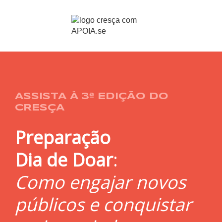
ASSISTA À 3ª EDIÇÃO DO
CRESÇA
Preparação
Dia de Doar
:
Como engajar novos
públicos e conquistar